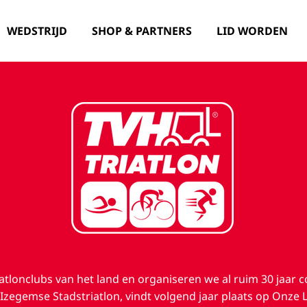
WEDSTRIJD
SHOP & PARTNERS
LID WORDEN
iatlonclubs van het land en organiseren we al ruim 30 jaar 
 Izegemse Stadstriatlon, vindt volgend jaar plaats op Onze 