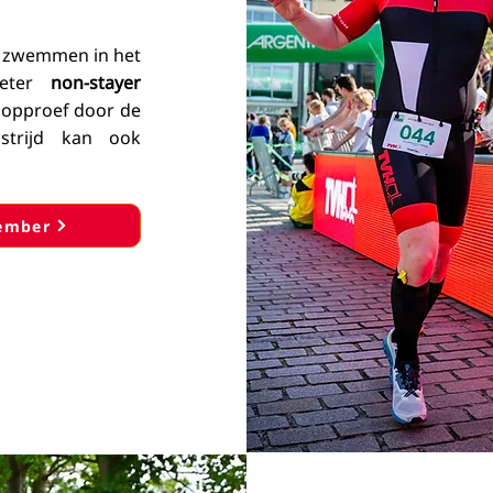
r zwemmen in het
ometer
non-stayer
loopproef door de
strijd kan ook
cember