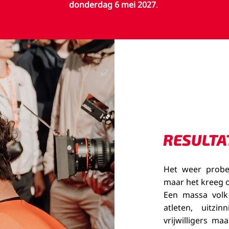
donderdag 6 mei 2027
.
RESULTA
Het weer probe
maar het kreeg o
Een massa volk 
atleten, uitzi
vrijwilligers m