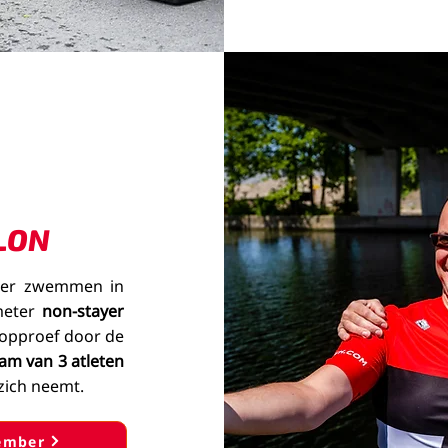
TLON
eter zwemmen in
ometer
non-stayer
oopproef door de
am van 3 atleten
zich
neemt.
cember