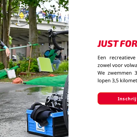
JUST FO
Een recreatieve
zowel voor volwa
We zwemmen 350
lopen 3,5 kilome
Inschri