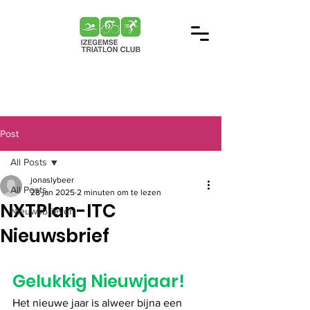
Post
All Posts
jonaslybeer
All Posts
28 jan 2025
2 minuten om te lezen
NXTPlan-ITC
Nieuwsbrieven
Nieuwsbrief
Gelukkig Nieuwjaar!
H
et nieuwe jaar is alweer bijna een 